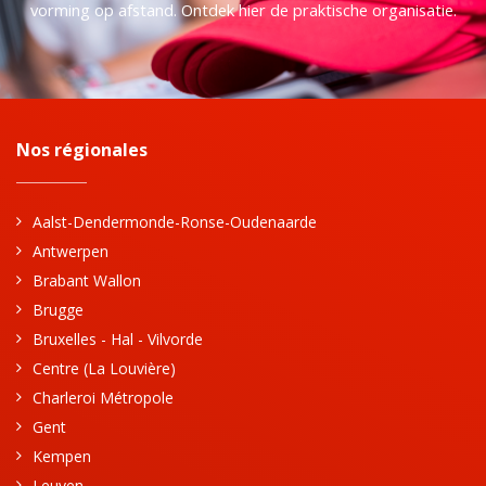
vorming op afstand. Ontdek hier de praktische organisatie.
Nos régionales
Aalst-Dendermonde-Ronse-Oudenaarde
Antwerpen
Brabant Wallon
Brugge
Bruxelles - Hal - Vilvorde
Centre (La Louvière)
Charleroi Métropole
Gent
Kempen
Leuven