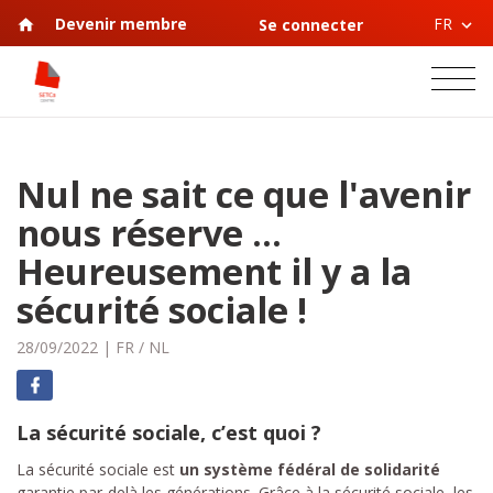
FR
Devenir membre
Se connecter
Nul ne sait ce que l'avenir
nous réserve ...
Heureusement il y a la
sécurité sociale !
28/09/2022
|
FR
/
NL
La sécurité sociale, c’est quoi ?
La sécurité sociale est
un système fédéral de solidarité
garantie par-delà les générations. Grâce à la sécurité sociale, les